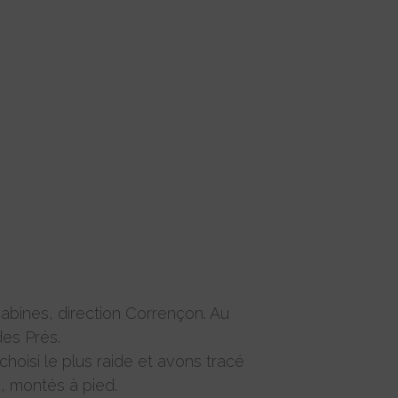
cabines, direction Corrençon. Au
des Prés.
hoisi le plus raide et avons tracé
x, montés à pied.