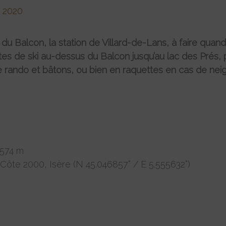
 2020
u Balcon, la station de Villard-de-Lans, à faire quand
tes de ski au-dessus du Balcon jusqu’au lac des Prés, 
e rando et bâtons, ou bien en raquettes en cas de neig
 574 m
, Côte 2000, Isère (N 45.046857° / E 5.555632°)