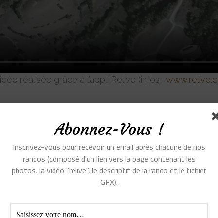
idéo réalisée grâce à l’appli Relive (infos :
www.relive.c
Abonnez-Vous !
Inscrivez-vous pour recevoir un email après chacune de nos
randos (composé d'un lien vers la page contenant les
photos, la vidéo "relive", le descriptif de la rando et le fichier
GPX).