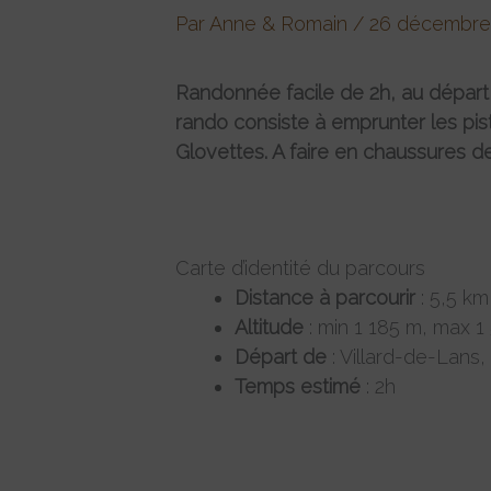
Par
Anne & Romain
/
26 décembre
Randonnée facile de 2h, au départ d
rando consiste à emprunter les pis
Glovettes. A faire en chaussures d
Carte d’identité du parcours
Distance à parcourir
: 5,5 km
Altitude
: min 1 185 m, max 1
Départ de
: Villard-de-Lans
Temps estimé
: 2h