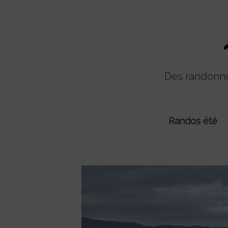
Aller
au
contenu
Des randonné
Randos été