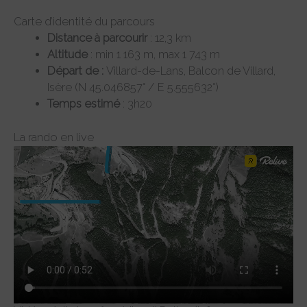
Carte d’identité du parcours
Distance à parcourir
: 12,3 km
Altitude
: min 1 163 m, max 1 743 m
Départ de :
Villard-de-Lans, Balcon de Villard,
Isère (N 45.046857° / E 5.555632°)
Temps estimé
: 3h20
La rando en live