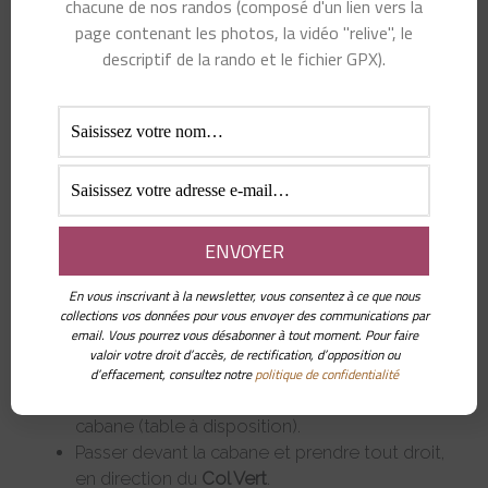
chacune de nos randos (composé d'un lien vers la
page contenant les photos, la vidéo "relive", le
Powered by
Wikiloc
descriptif de la rando et le fichier GPX).
Itinéraire de la randonnée Col Vert au départ du Balcon
de Villard (ou des Glovettes)
Départ de la
station de Villard, le Balcon
, ou bien
des
Glovettes
, un peu au dessus.
Une fois aux Glovettes, prendre la direction du
Collet des Clots
(soit par les pistes de ski, si la
station n’est pas ouverte ou peu fréquentée),
soit par le GR Tour des 4 montagnes qui passe à
En vous inscrivant à la newsletter, vous consentez à ce que nous
collections vos données pour vous envoyer des communications par
travers la forêt (chemins balisés).
email. Vous pourrez vous désabonner à tout moment. Pour faire
Au Collet des clos, se diriger vers la
bergerie de
valoir votre droit d’accès, de rectification, d’opposition ou
la Fauge
puis suivre la trace jusqu’à la
cabane du
d’effacement, consultez notre
politique de confidentialité
Roybon
. Possible de pique-niquer devant la
cabane (table à disposition).
Passer devant la cabane et prendre tout droit,
en direction du
Col Vert
.