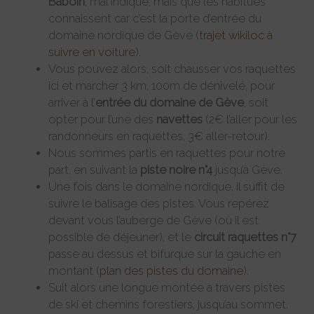
Baboin
, mal indiqué, mais que les habitués
connaissent car c’est la porte d’entrée du
domaine nordique de Gève (
trajet wikiloc à
suivre en voiture
).
Vous pouvez alors, soit chausser vos raquettes
ici et marcher 3 km, 100m de dénivelé, pour
arriver à l’
entrée du domaine
de Gève
, soit
opter pour l’une des
navettes
(2€ l’aller pour les
randonneurs en raquettes, 3€ aller-retour).
Nous sommes partis en raquettes pour notre
part, en suivant la
piste noire n°4
jusqu’à Gève.
Une fois dans le domaine nordique, il suffit de
suivre le balisage des pistes. Vous repérez
devant vous l’auberge de Gève (où il est
possible de déjeuner), et le
circuit raquettes n°7
passe au dessus et bifurque sur la gauche en
montant (
plan des pistes du domaine
).
Suit alors une longue montée à travers pistes
de ski et chemins forestiers, jusqu’au sommet.