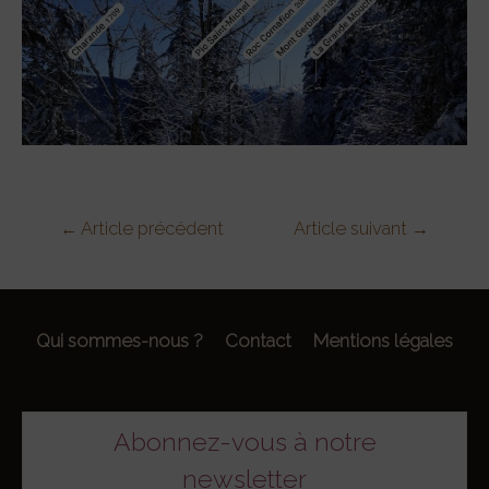
←
Article précédent
Article suivant
→
Qui sommes-nous ?
Contact
Mentions légales
Abonnez-vous à notre
newsletter