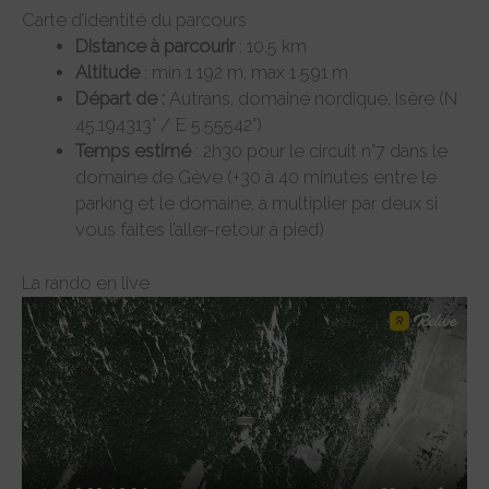
Carte d’identité du parcours
Distance à parcourir
: 10,5 km
Altitude
: min 1 192 m, max 1 591 m
Départ de :
Autrans, domaine nordique, Isère (N
45.194313° / E 5.55542°)
Temps estimé
: 2h30 pour le circuit n°7 dans le
domaine de Gève (+30 à 40 minutes entre le
parking et le domaine, à multiplier par deux si
vous faites l’aller-retour à pied)
La rando en live