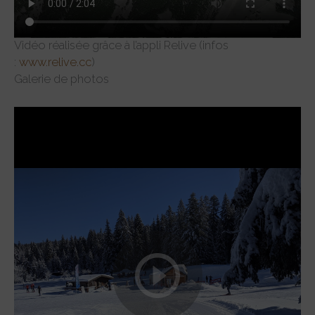
Vidéo réalisée grâce à l’appli Relive (infos
:
www.relive.cc
)
Galerie de photos